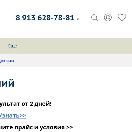
8 913 628-78-81
▼
Еще
дукции
ний
ультат от 2 дней!
Узнать>>
ите прайс и условия >>