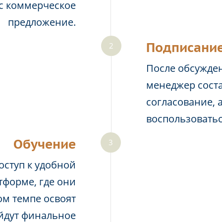
ас коммерческое
предложение.
Подписание
После обсужден
менеджер соста
согласование, 
воспользовать
Обучение
оступ к удобной
тформе, где они
м темпе освоят
йдут финальное