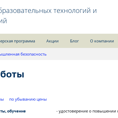
бразовательных технологий и
ий
ерская программа
Акции
Блог
О компании
ышленная безопасность
аботы
ны
по убыванию цены
- удостоверение о повышении
сты, обучение