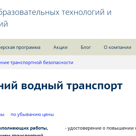
бразовательных технологий и
ий
ерская программа
Акции
Блог
О компании
ние транспортной безопасности
ний водный транспорт
ны
по убыванию цены
- удостоверение о повышении
выполняющих работы,
нием транспортной