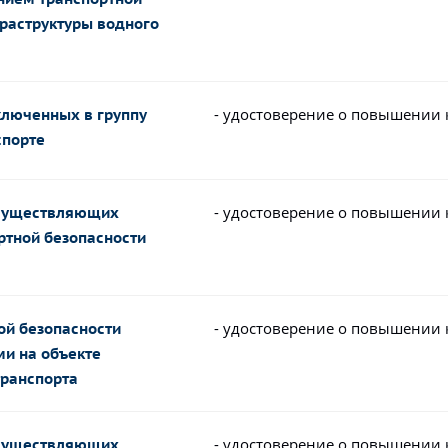
фраструктуры водного
- удостоверение о повышении
ключенных в группу
спорте
- удостоверение о повышении
осуществляющих
ртной безопасности
- удостоверение о повышении
ой безопасности
ми на объекте
транспорта
- удостоверение о повышении
осуществляющих