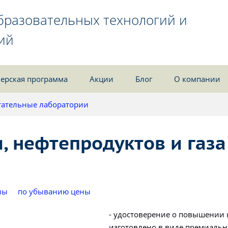
бразовательных технологий и
ий
ерская программа
Акции
Блог
О компании
ательные лаборатории
, нефтепродуктов и газа
ны
по убыванию цены
- удостоверение о повышении
изготовлено в виде премиальн