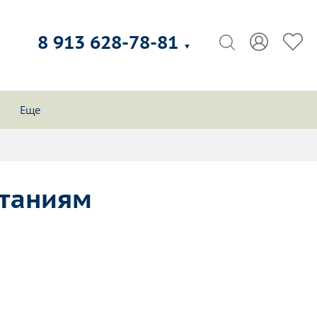
8 913 628-78-81
▼
Еще
ытаниям