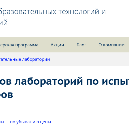
бразовательных технологий и
ий
ерская программа
Акции
Блог
О компании
ательные лаборатории
ов лабораторий по исп
ров
ны
по убыванию цены