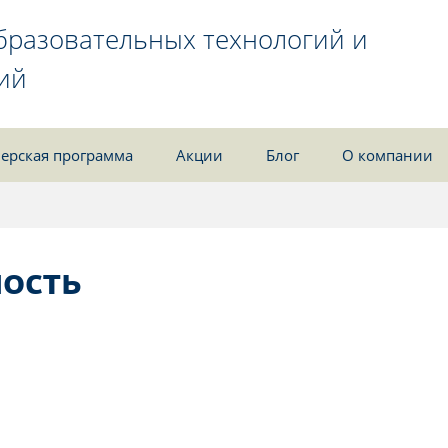
бразовательных технологий и
ий
ерская программа
Акции
Блог
О компании
ость