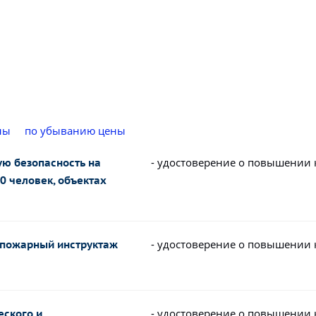
ны
по убыванию цены
- удостоверение о повышении
ую безопасность на
0 человек, объектах
- удостоверение о повышении
опожарный инструктаж
- удостоверение о повышении
еского и