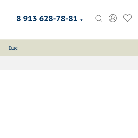
8 913 628-78-81
▼
Еще