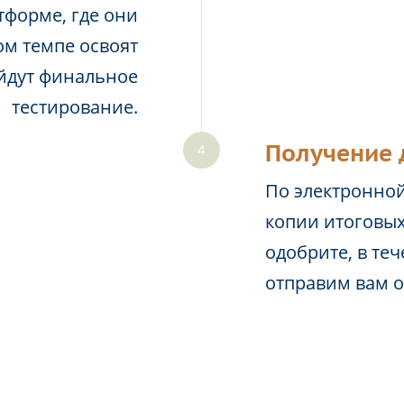
тформе, где они
м темпе освоят
йдут финальное
тестирование.
Получение 
По электронной
копии итоговых
одобрите, в те
отправим вам 