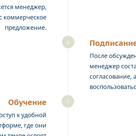
жется менеджер,
ас коммерческое
предложение.
Подписание
После обсужден
менеджер соста
согласование, 
воспользовать
Обучение
оступ к удобной
тформе, где они
м темпе освоят