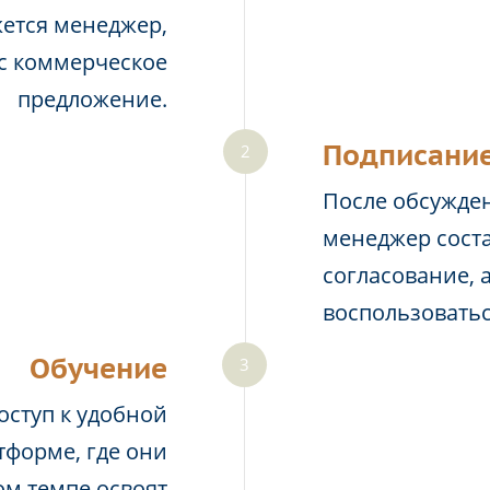
жется менеджер,
ас коммерческое
предложение.
Подписание
После обсужден
менеджер соста
согласование, 
воспользовать
Обучение
оступ к удобной
тформе, где они
м темпе освоят