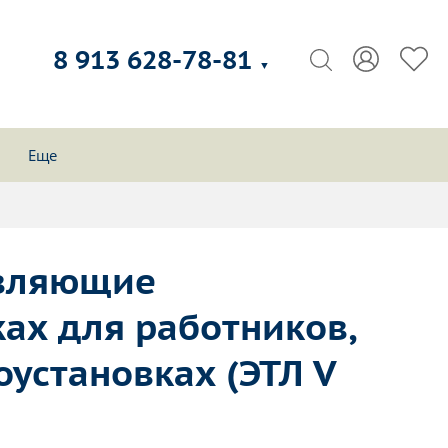
8 913 628-78-81
▼
Еще
твляющие
ах для работников,
установках (ЭТЛ V