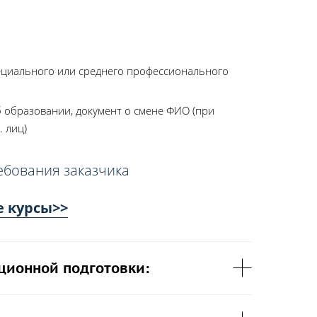
ециального или среднего профессионального
 образовании, документ о смене ФИО (при
. лиц)
ебования заказчика
е курсы>>
ционной подготовки: