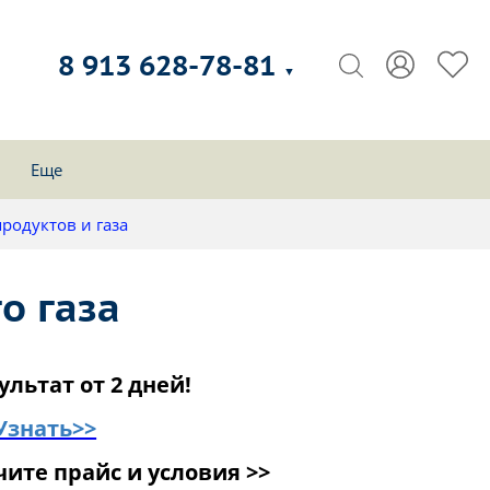
8 913 628-78-81
▼
Еще
родуктов и газа
о газа
ультат от 2 дней!
Узнать>>
ите прайс и условия >>