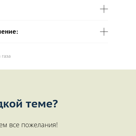
чение:
 газа
дкой теме?
ем все пожелания!