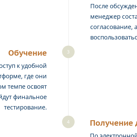
После обсужден
менеджер соста
согласование, 
воспользовать
Обучение
оступ к удобной
тформе, где они
м темпе освоят
йдут финальное
тестирование.
Получение 
По электронной