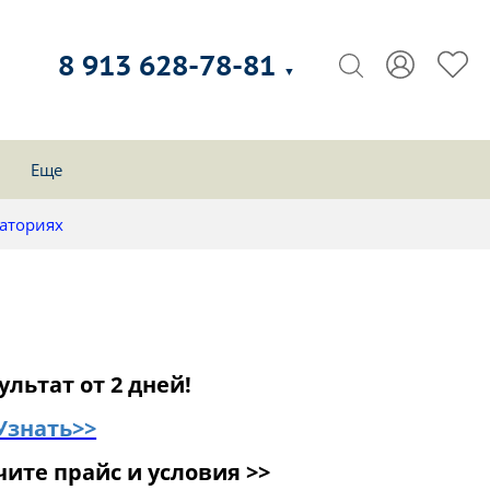
8 913 628-78-81
▼
Еще
аториях
ультат от 2 дней!
Узнать>>
ите прайс и условия >>