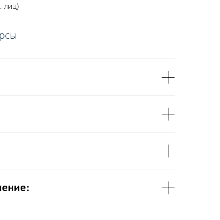
. лиц)
урсы
чение: