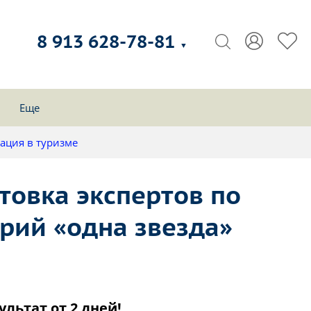
8 913 628-78-81
▼
Еще
ация в туризме
товка экспертов по
рий «одна звезда»
ультат от 2 дней!