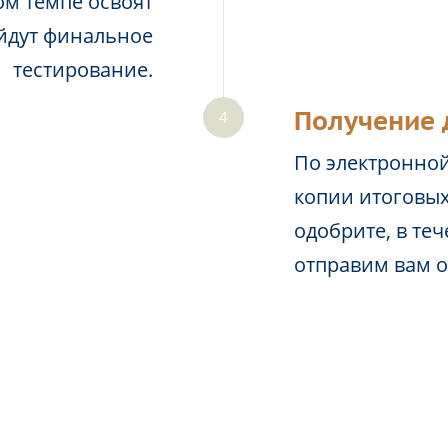
м темпе освоят
йдут финальное
тестирование.
Получение 
По электронной
копии итоговых
одобрите, в те
отправим вам 