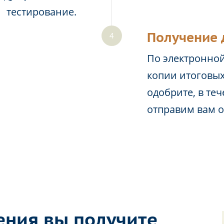
тестирование.
Получение 
По электронной
копии итоговых
одобрите, в те
отправим вам 
ения вы получите