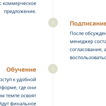
ас коммерческое
предложение.
Подписание
После обсужден
менеджер соста
согласование, 
воспользовать
Обучение
оступ к удобной
тформе, где они
м темпе освоят
йдут финальное