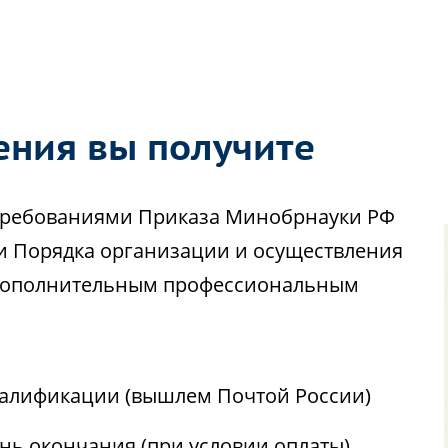
ения вы получите
с требованиями Приказа Минобрнауки РФ
ии Порядка организации и осуществления
 дополнительным профессиональным
алификации (вышлем Почтой России)
ень окончания (при условии оплаты)