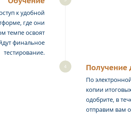
Обучение
оступ к удобной
тформе, где они
м темпе освоят
йдут финальное
тестирование.
Получение 
По электронной
копии итоговых
одобрите, в те
отправим вам 