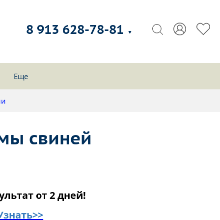
8 913 628-78-81
▼
Еще
ии
умы свиней
ультат от 2 дней!
Узнать>>