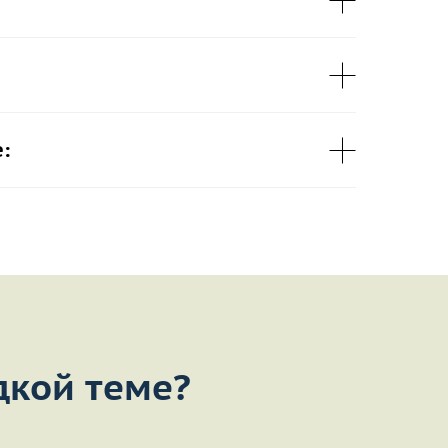
:
дкой теме?