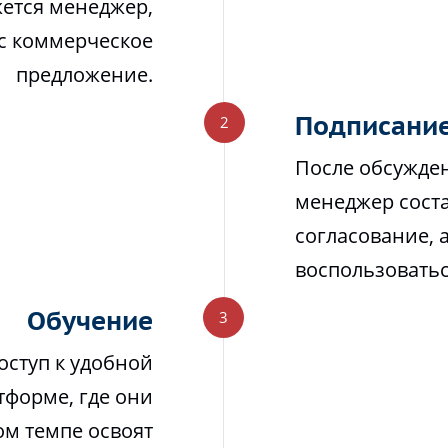
жется менеджер,
ас коммерческое
предложение.
Подписание
После обсужден
менеджер соста
согласование, 
воспользовать
Обучение
оступ к удобной
тформе, где они
м темпе освоят