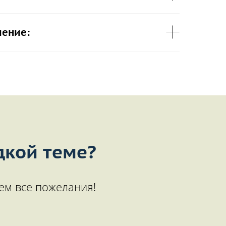
чение:
дкой теме?
ем все пожелания!