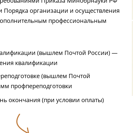
с требованиями Приказа Минобрнауки РФ
ии Порядка организации и осуществления
 дополнительным профессиональным
валификации (вышлем Почтой России) —
ения квалификации
реподготовке (вышлем Почтой
амм профпереподготовки
ень окончания (при условии оплаты)