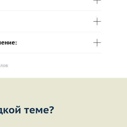
чение:
алов
дкой теме?