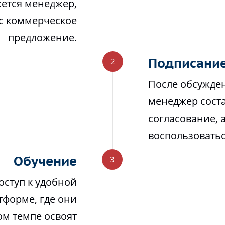
жется менеджер,
ас коммерческое
предложение.
Подписание
После обсужден
менеджер соста
согласование, 
воспользовать
Обучение
оступ к удобной
тформе, где они
м темпе освоят