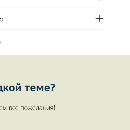
:
ии
дкой теме?
ем все пожелания!