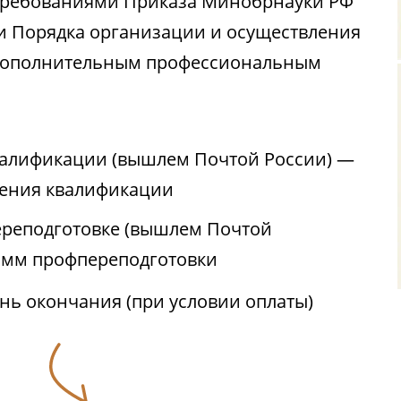
с требованиями Приказа Минобрнауки РФ
ии Порядка организации и осуществления
 дополнительным профессиональным
валификации (вышлем Почтой России) —
ения квалификации
реподготовке (вышлем Почтой
амм профпереподготовки
ень окончания (при условии оплаты)