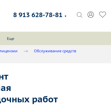
8 913 628-78-81
▼
Еще
 лицензии
Обслуживание средств
нт
чая
дочных работ