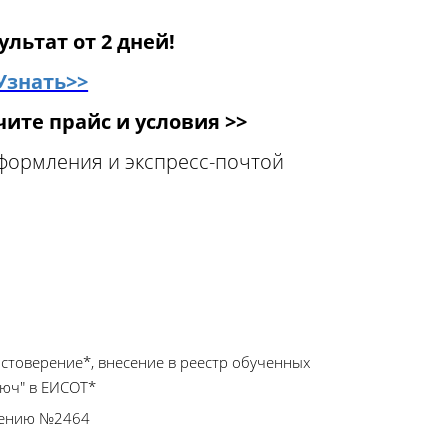
ультат от 2 дней!
Узнать>>
ите прайс и условия >>
оформления и экспресс-почтой
остоверение*, внесение в реестр обученных
люч" в ЕИСОТ*
влению №2464