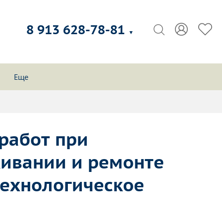
8 913 628-78-81
▼
Еще
работ при
живании и ремонте
технологическое