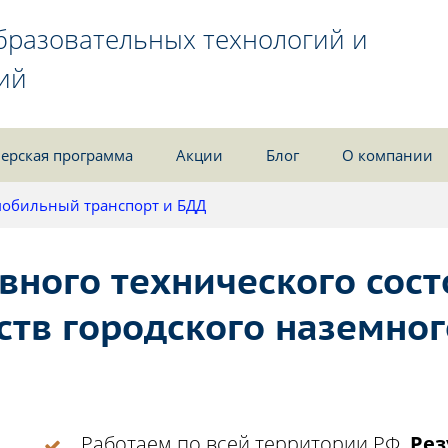
бразовательных технологий и
ий
ерская программа
Акции
Блог
О компании
обильный транспорт и БДД
вного технического сос
ств городского наземног
Работаем по всей территории РФ.
Рез