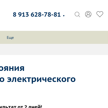
8 913 628-78-81
▼
Еще
тояния
о электрического
ультат от 2 дней!