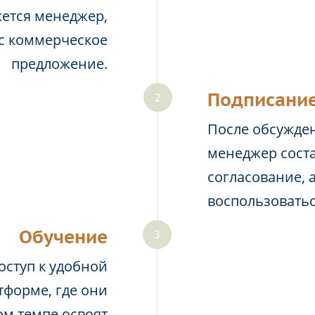
жется менеджер,
ас коммерческое
предложение.
Подписание
После обсужден
менеджер соста
согласование, 
воспользовать
Обучение
оступ к удобной
тформе, где они
м темпе освоят