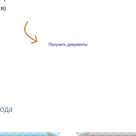
я)
Получить документы
года