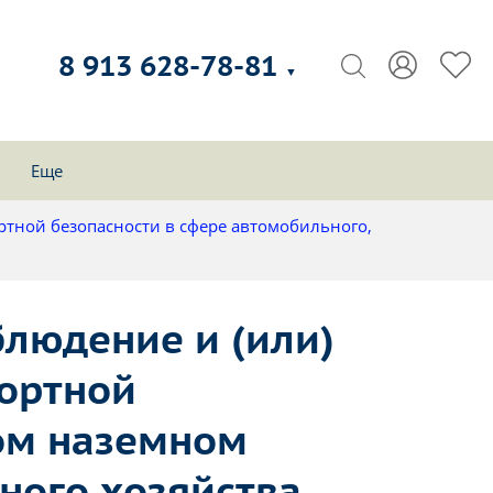
8 913 628-78-81
▼
Еще
ртной безопасности в сфере автомобильного,
людение и (или)
портной
ом наземном
ного хозяйства