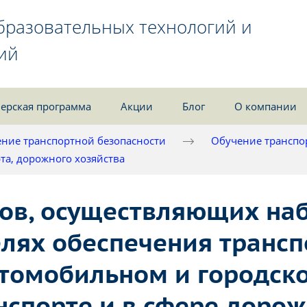
бразовательных технологий и
ий
ерская программа
Акции
Блог
О компании
ние транспортной безопасности
Обучение транспо
рта, дорожного хозяйства
ов, осуществляющих наб
елях обеспечения транс
втомобильном и городск
нспорте и в сфере дорож