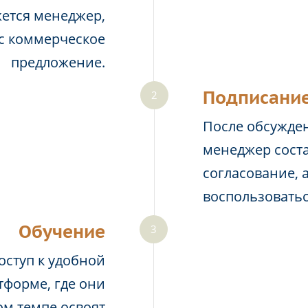
жется менеджер,
ас коммерческое
предложение.
Подписание
После обсужден
менеджер соста
согласование, 
воспользовать
Обучение
оступ к удобной
тформе, где они
м темпе освоят