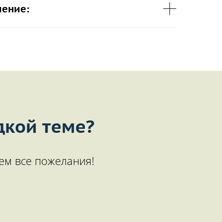
чение:
дкой теме?
ем все пожелания!