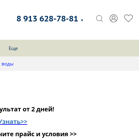
8 913 628-78-81
▼
Еще
й воды
ультат от 2 дней!
Узнать>>
ите прайс и условия >>