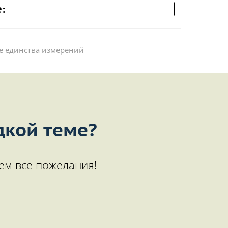
:
е единства измерений
дкой теме?
ем все пожелания!