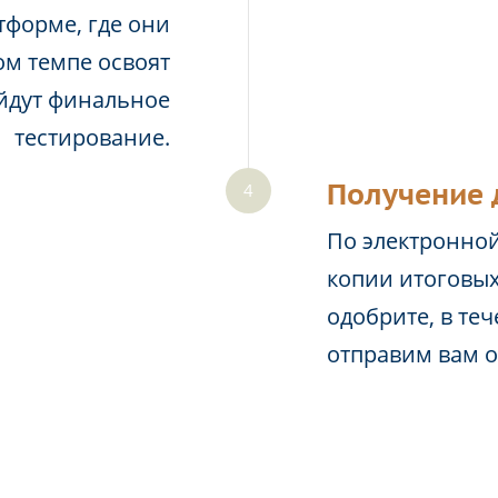
тформе, где они
м темпе освоят
йдут финальное
тестирование.
Получение 
По электронной
копии итоговых
одобрите, в те
отправим вам 