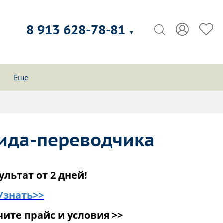
8 913 628-78-81
▼
Еще
гида-переводчика
ультат от 2 дней!
Узнать>>
ите прайс и условия >>