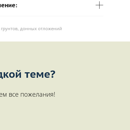
чение:
 грунтов, донных отложений
дкой теме?
ем все пожелания!