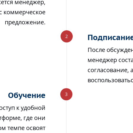
жется менеджер,
ас коммерческое
предложение.
Подписание
После обсужден
менеджер соста
согласование, 
воспользовать
Обучение
оступ к удобной
тформе, где они
м темпе освоят