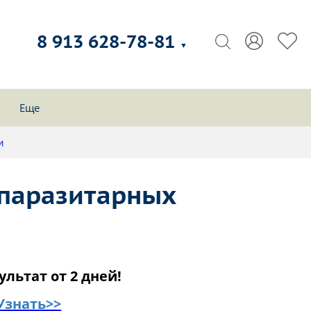
8 913 628-78-81
▼
Еще
и
 паразитарных
ультат от 2 дней!
Узнать>>