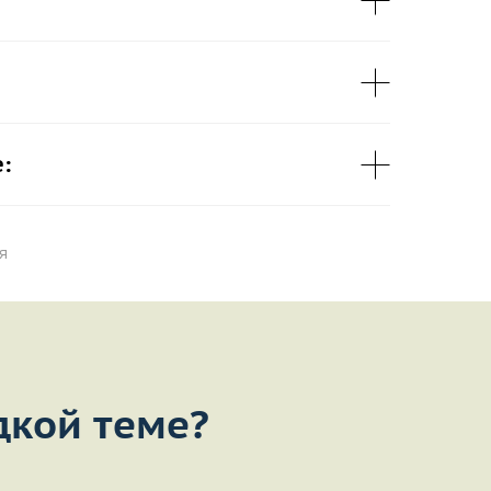
:
я
дкой теме?