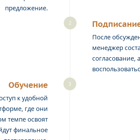
предложение.
Подписание
После обсужден
менеджер соста
согласование, 
воспользовать
Обучение
оступ к удобной
тформе, где они
м темпе освоят
йдут финальное