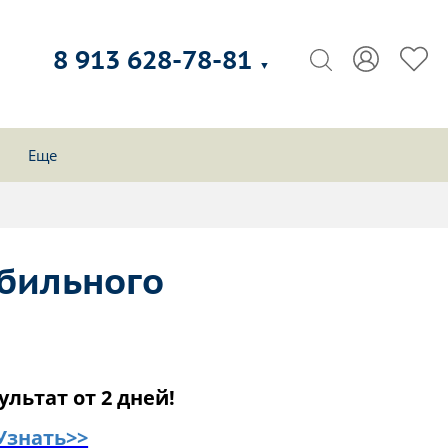
8 913 628-78-81
▼
Еще
бильного
ультат от 2 дней!
Узнать>>