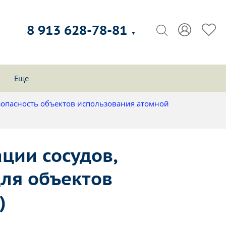
8 913 628-78-81
▼
Еще
зопасность объектов использования атомной
ции сосудов,
ля объектов
)