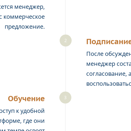
жется менеджер,
ас коммерческое
предложение.
Подписание
После обсужден
менеджер соста
согласование, 
воспользовать
Обучение
оступ к удобной
тформе, где они
м темпе освоят