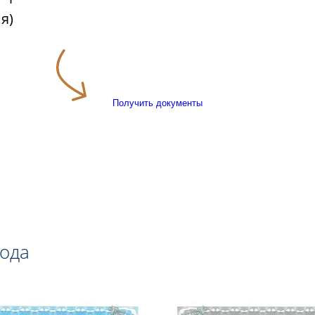
я)
Получить документы
года