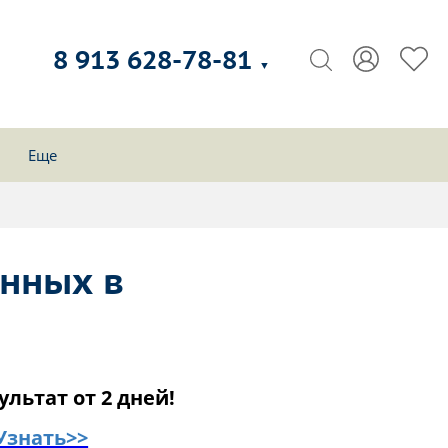
8 913 628-78-81
▼
Еще
анных в
ультат от 2 дней!
Узнать>>