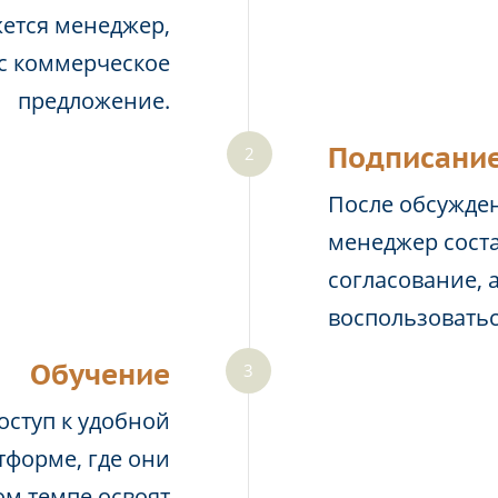
жется менеджер,
ас коммерческое
предложение.
Подписание
После обсужден
менеджер соста
согласование, 
воспользовать
Обучение
оступ к удобной
тформе, где они
м темпе освоят