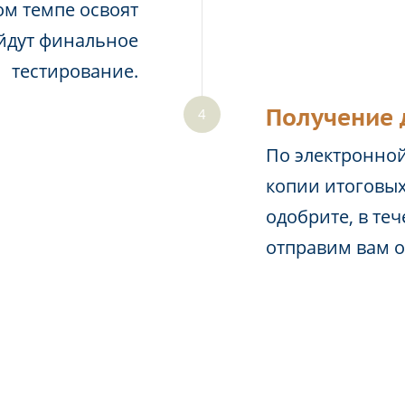
м темпе освоят
йдут финальное
тестирование.
Получение 
По электронной
копии итоговых
одобрите, в те
отправим вам 