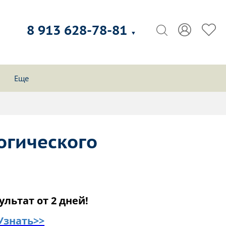
8 913 628-78-81
▼
Еще
огического
ультат от 2 дней!
Узнать>>