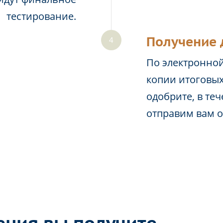
тестирование.
Получение 
По электронной
копии итоговых
одобрите, в те
отправим вам 
ения вы получите