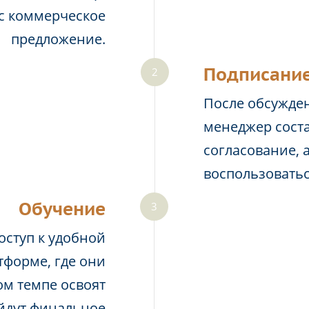
ас коммерческое
предложение.
Подписание
После обсужден
менеджер соста
согласование, 
воспользовать
Обучение
оступ к удобной
тформе, где они
м темпе освоят
йдут финальное