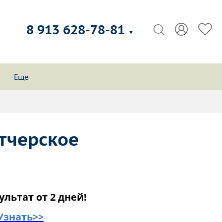
8 913 628-78-81
▼
Еще
тчерское
ультат от 2 дней!
Узнать>>