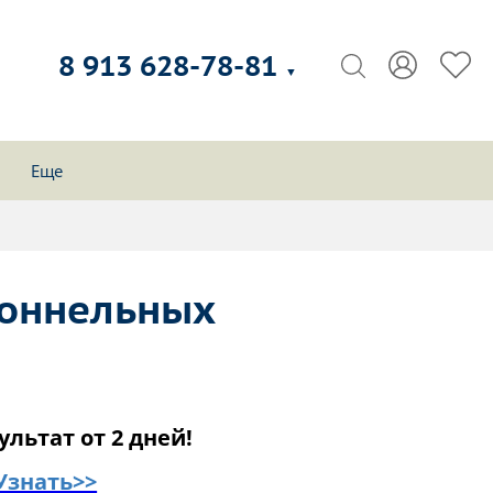
8 913 628-78-81
▼
Еще
тоннельных
ультат от 2 дней!
Узнать>>