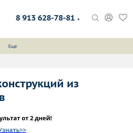
8 913 628-78-81
▼
Еще
онструкций из
в
ультат от 2 дней!
Узнать>>