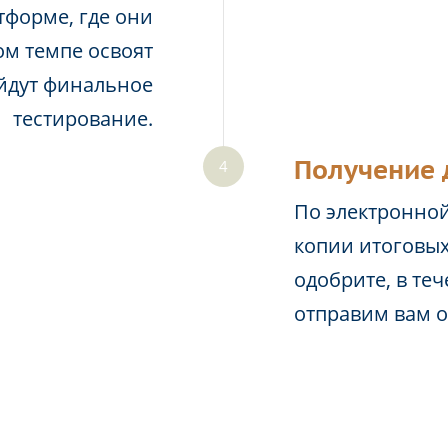
тформе, где они
м темпе освоят
йдут финальное
тестирование.
Получение 
По электронной
копии итоговых
одобрите, в те
отправим вам 