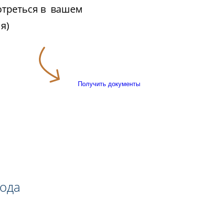
отреться в вашем
я)
Получить документы
года