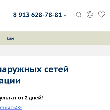
8 913 628-78-81
▼
Еще
наружных сетей
зации
ультат от 2 дней!
Узнать>>