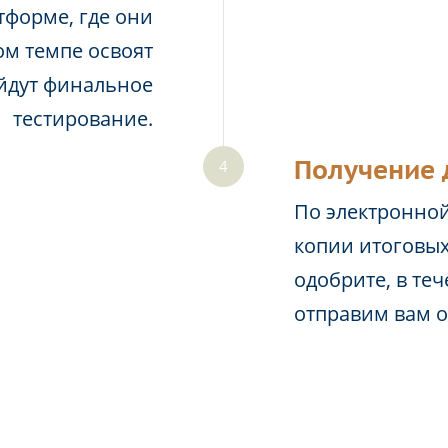
тформе, где они
м темпе освоят
йдут финальное
тестирование.
Получение 
По электронной
копии итоговых
одобрите, в те
отправим вам 