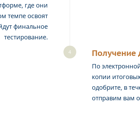
тформе, где они
м темпе освоят
йдут финальное
тестирование.
Получение 
По электронной
копии итоговых
одобрите, в те
отправим вам 