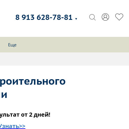
8 913 628-78-81
▼
Еще
троительного
ми
ультат от 2 дней!
Узнать>>