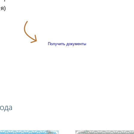
я)
Получить документы
года