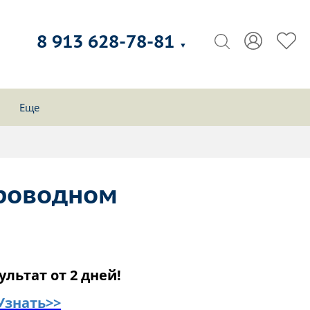
8 913 628-78-81
▼
Еще
проводном
ультат от 2 дней!
Узнать>>