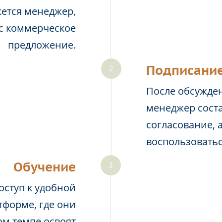
жется менеджер,
ас коммерческое
предложение.
Подписание
После обсужден
менеджер соста
согласование, 
воспользовать
Обучение
оступ к удобной
тформе, где они
м темпе освоят