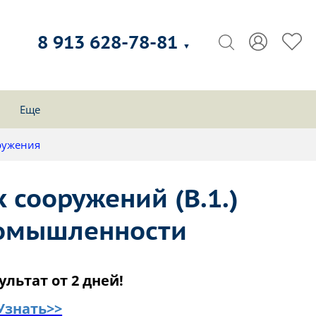
8 913 628-78-81
▼
Еще
ружения
 сооружений (В.1.)
ромышленности
ультат от 2 дней!
Узнать>>