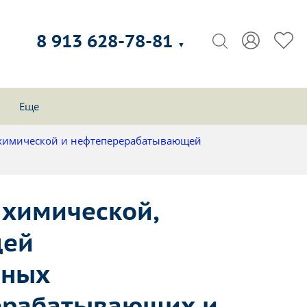
8 913 628-78-81
▼
Еще
ехимической и нефтеперерабатывающей
 химической,
щей
сных
рерабатывающих и