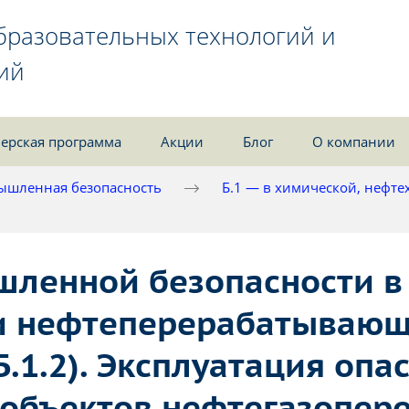
бразовательных технологий и
ий
ерская программа
Акции
Блог
О компании
ышленная безопасность
Б.1 — в химической, нефт
ленной безопасности в
и нефтеперерабатываю
.1.2). Эксплуатация опа
 объектов нефтегазопе