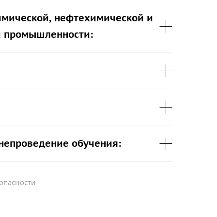
имической, нефтехимической и
 промышленности:
 непроведение обучения:
опасности