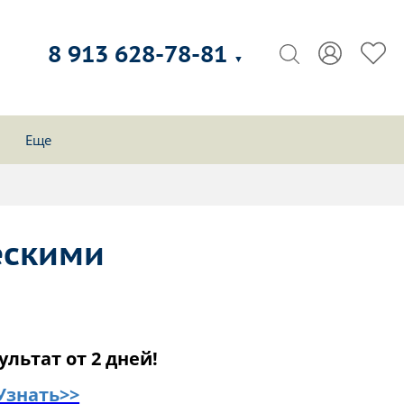
8 913 628-78-81
▼
Еще
ескими
ультат от 2 дней!
Узнать>>