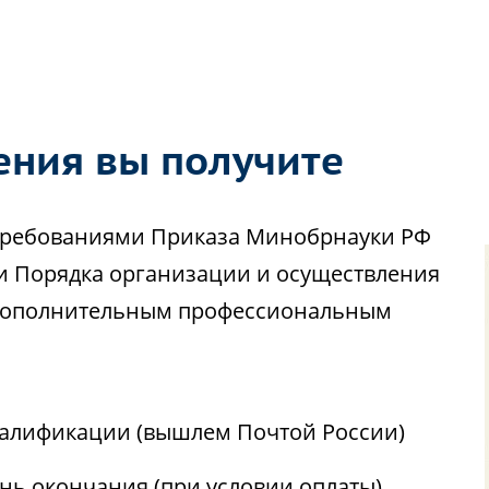
ения вы получите
с требованиями Приказа Минобрнауки РФ
ии Порядка организации и осуществления
 дополнительным профессиональным
алификации (вышлем Почтой России)
ень окончания (при условии оплаты)