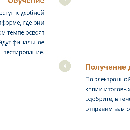
Обучение
оступ к удобной
тформе, где они
м темпе освоят
йдут финальное
тестирование.
Получение 
По электронной
копии итоговых
одобрите, в те
отправим вам 